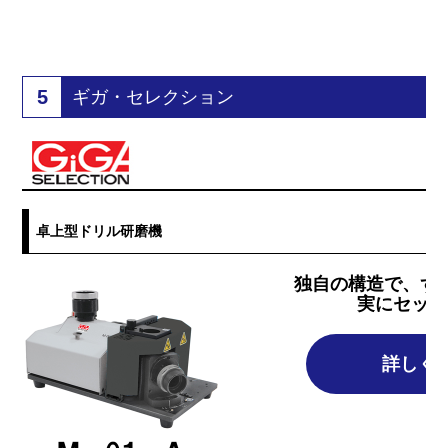
5
ギガ・セレクション
卓上型ドリル研磨機
独自の構造で、ず
実にセッテ
詳しく