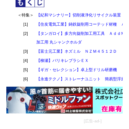
＜特集＞
【紀和マシナリー】切削液浄化リサイクル装置 
[1]
【住友電気工業】鋳鉄旋削用コーテッド材種 Ａ
[2]
【タンガロイ】多方向旋削加工用工具 ＡｄｄＭ
加工用 丸シャンクホルダ
[3]
【富士元工業】ネズミル ＮＺＭ４５１２Ｄ
[4]
【柳瀬】バリキレブラシＥＸ
[5]
【ギガ・セレクション】卓上型ドリル研磨機
[6]
【永進テクノ】ストレーナユニット 簡易型浮遊
[広告-ad-]