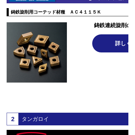
鋳鉄旋削用コーテッド材種 ＡＣ４１１５Ｋ
鋳鉄連続旋削の
詳しく
2
タンガロイ