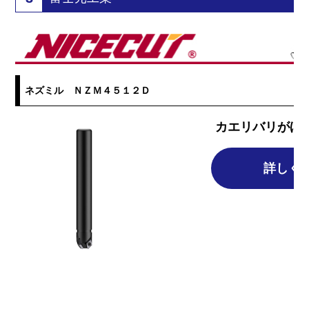
ネズミル ＮＺＭ４５１２Ｄ
カエリバリがほ
詳しく