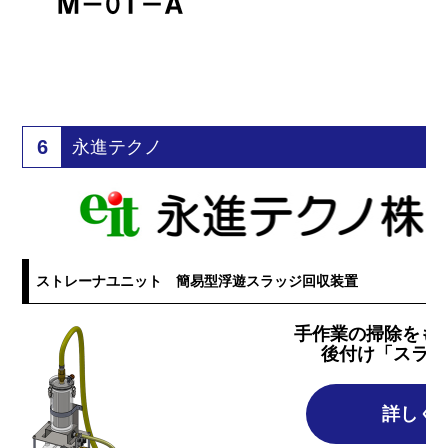
6
永進テクノ
ストレーナユニット 簡易型浮遊スラッジ回収装置
手作業の掃除をも
後付け「スラッ
詳しく