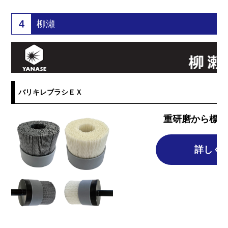
4
柳瀬
バリキレブラシＥＸ
重研磨から標準
詳しく