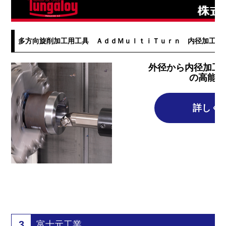
多方向旋削加工用工具 ＡｄｄＭｕｌｔｉＴｕｒｎ 内径加工用
外径から内径加工
の高能率
詳しく
3
富士元工業