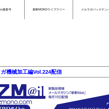
no最新号
新斬MONOライブラリー
メルマガバックナン
マガ機械加工編Vol.224配信