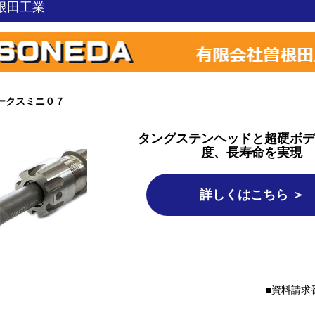
根田工業
ークスミニ０７
タングステンヘッドと超硬ボデ
度、長寿命を実現
詳しくはこちら ＞
資料請求番