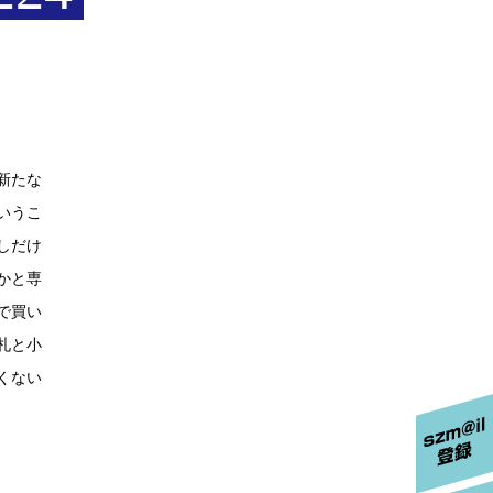
新たな
いうこ
しだけ
かと専
で買い
札と小
くない