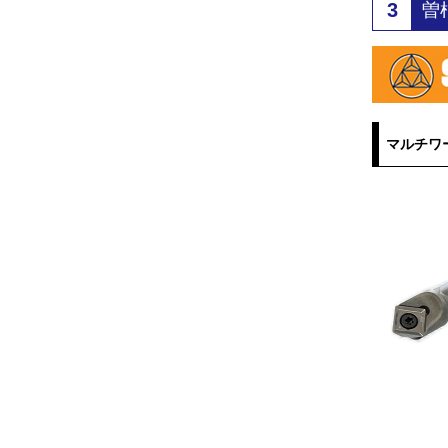
3
曽
マルチワ