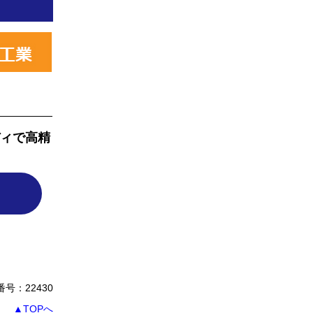
ィで高精
号：22430
▲TOPへ