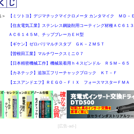
集＞
【ミツトヨ】デジマチックマイクロメータ カンタマイク ＭＤ－
【住友電気工業】ステンレス鋼旋削用コーティング材種ＡＣ６１３
ＡＣ６１４５Ｍ、チップブレーカＥＨ型
【ギケン】ゼロバリマルチスタブ ＧＫ－ＺＭＳＴ
【曽根田工業】マルチワークスミニ０７
【日本精密機械工作】機械装着用ｈ４スピンドル ＲＳＭ－６５
【カネテック】追加工フリーチャックブロック ＫＴ－Ｆ
【エスアンドエフ】ＲＥＧＯ－ＦＩＸ フォースマスターＦＭＡ
[広告-ad-]