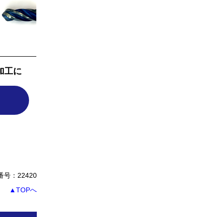
加工に
号：22420
▲TOPへ