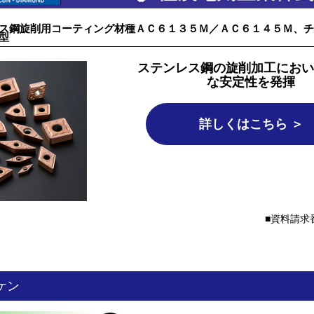
ス鋼旋削用コーティング材種ＡＣ６１３５Ｍ／ＡＣ６１４５Ｍ、チ
型
ステンレス鋼の旋削加工におい
な安定性を発揮
詳しくはこちら ＞
資料請求番
ケン