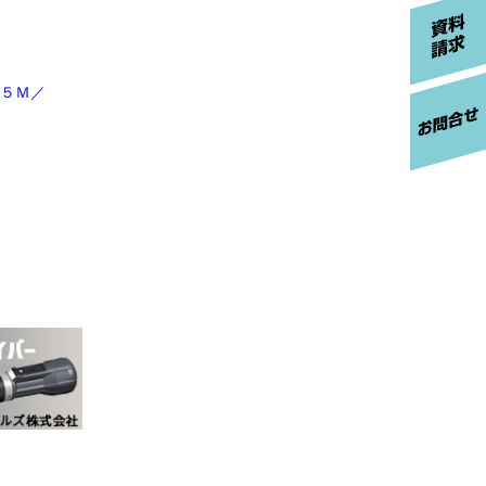
Ｅ
５Ｍ／