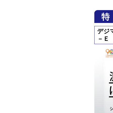
デジ
－Ｅ