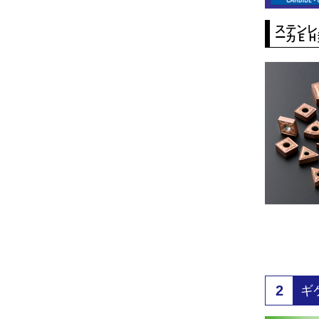
ステンレ
ーカＥＨ
2
ギ