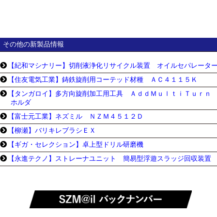
その他の新製品情報
【紀和マシナリー】切削液浄化リサイクル装置 オイルセパレータ
【住友電気工業】鋳鉄旋削用コーテッド材種 ＡＣ４１１５Ｋ
【タンガロイ】多方向旋削加工用工具 ＡｄｄＭｕｌｔｉＴｕｒｎ 
ホルダ
【富士元工業】ネズミル ＮＺＭ４５１２Ｄ
【柳瀬】バリキレブラシＥＸ
【ギガ・セレクション】卓上型ドリル研磨機
【永進テクノ】ストレーナユニット 簡易型浮遊スラッジ回収装置