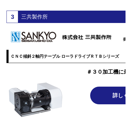
3
三共製作所
ＣＮＣ傾斜２軸円テーブル ローラドライブＲＴＢシリーズ
＃３０加工機に最
詳しく