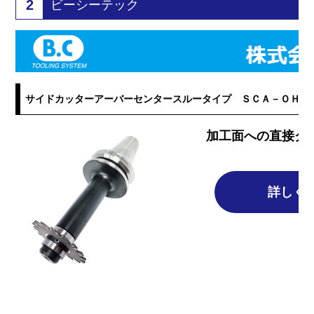
2
ビーシーテック
サイドカッターアーバーセンタースルータイプ ＳＣＡ－ＯＨ
加工面への直接ク
詳しく