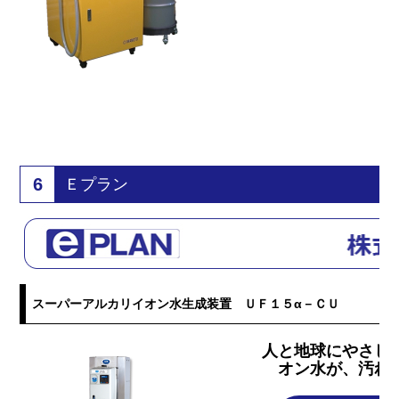
6
Ｅプラン
スーパーアルカリイオン水生成装置 ＵＦ１５α－ＣＵ
人と地球にやさし
オン水が、汚れ