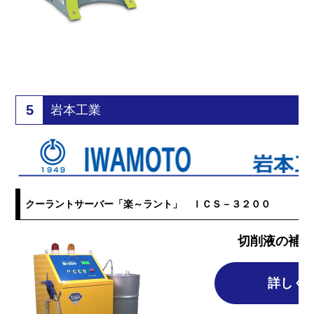
5
岩本工業
クーラントサーバー「楽～ラント」 ＩＣＳ－３２００
切削液の補充
詳しく