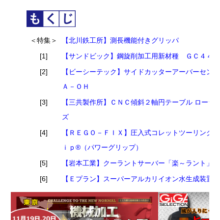
＜特集＞
【北川鉄工所】測長機能付きグリッパ
[1]
【サンドビック】鋼旋削加工用新材種 ＧＣ４４
[2]
【ビーシーテック】サイドカッターアーバーセン
Ａ－ＯＨ
[3]
【三共製作所】ＣＮＣ傾斜２軸円テーブル ローラ
ズ
[4]
【ＲＥＧＯ－ＦＩＸ】圧入式コレットツーリング
ｉｐ®（パワーグリップ）
[5]
【岩本工業】クーラントサーバー「楽～ラント」
[6]
【Ｅプラン】スーパーアルカリイオン水生成装置 