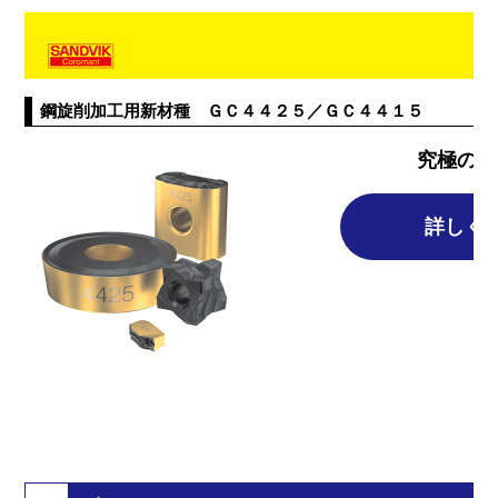
鋼旋削加工用新材種 ＧＣ４４２５／ＧＣ４４１５
究極の鋼
詳しく