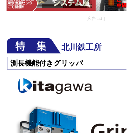
[広告-ad-]
北川鉄工所
測長機能付きグリッパ