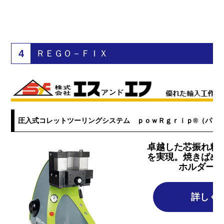
4
ＲＥＧＯ－ＦＩＸ
圧入式コレットツーリングシステム ｐｏｗＲｇｒｉｐ®（パワ
卓越した芯振れ精
を実現。焼きばめ
ホルダーシ
詳しく