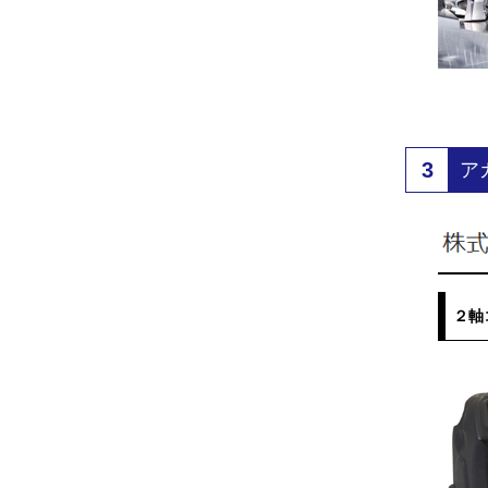
3
ア
２軸