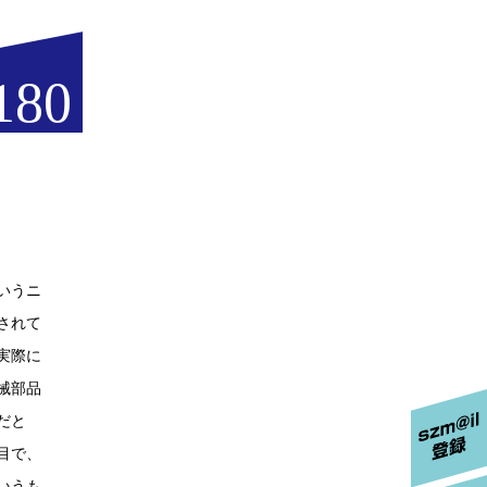
180
いうニ
されて
実際に
械部品
だと
目で、
いうも