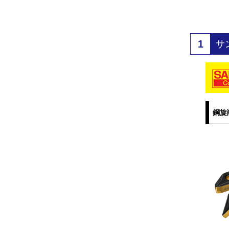
1
サ
鋼旋