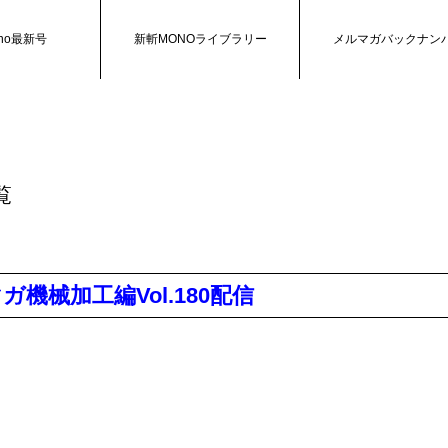
no最新号
新斬MONOライブラリー
メルマガバックナン
覧
マガ機械加工編Vol.180配信