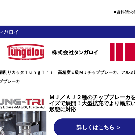
資料請求番
ンガロイ
肩削りカッタＴｕｎｇＴｒｉ 高精度Ｅ級ＭＪチップブレーカ、アルミ
プブレーカ
ＭＪ／ＡＪ２種のチップブレーカ
イズで展開！大型拡充でより幅広
形態に対応
詳しくはこちら ＞