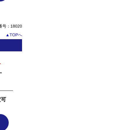
号：18020
▲TOPへ
定可