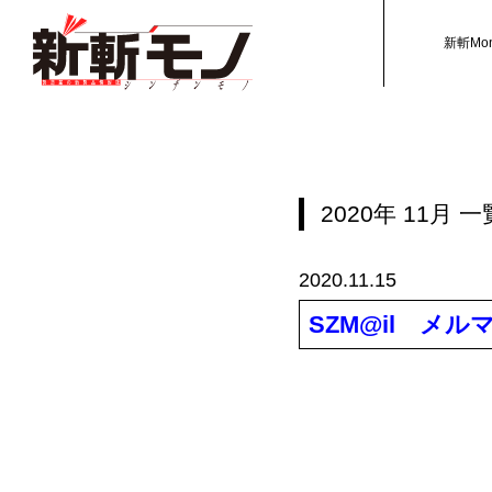
新斬Mo
2020年
11月
一
2020.11.15
SZM@il メル