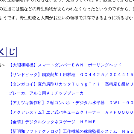
の近辺には熊などの野生動物があらわれなくなったというのですから、
ようです。野生動物と人間がお互いの領域で共存できるように祈るばか
集＞
【大昭和精機】スマートダンパーＥＷＮ ボーリングヘッド
【サンドビック】鋼旋削加工用材種 ＧＣ４４２５／ＧＣ４４１５
【タンガロイ】直角肩削りカッタＴｕｎｇＴｒｉ 高精度Ｅ級ＭＪ
ブレーカ、アルミ用ＡＪチップブレーカ
【アカツキ製作所】２軸コンパクトデジタル水平器 ＤＷＬ－９０
【アクアシステム】エア式バキュームクリーナー ＡＰＰＱＯ６０
【全晴】デジタルシックネスゲージ ＨＥＭＥ
【新明和ソフトテクノロジ】工作機械の稼働監視システム Ｎａｚ