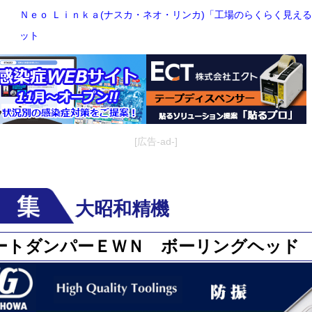
Ｎｅｏ Ｌｉｎｋａ(ナスカ・ネオ・リンカ)「工場のらくらく見え
ット
[広告-ad-]
大昭和精機
ートダンパーＥＷＮ ボーリングヘッド