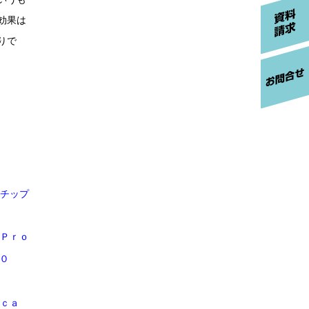
効果は
りで
チップ
Ｐｒｏ
０
ｃａ