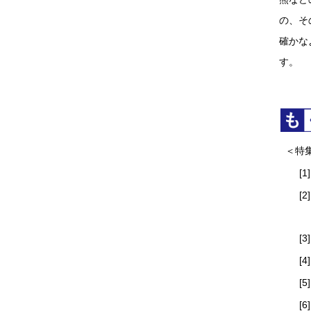
の、そ
確かな
す。
＜特
[1]
[2]
[3]
[4]
[5]
[6]