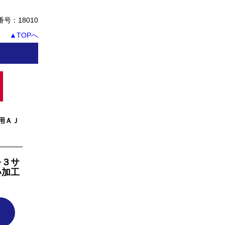
号：18010
▲TOPへ
用ＡＪ
を３サ
い加工