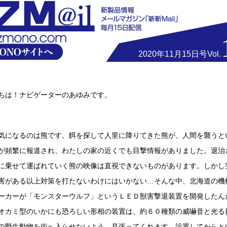
2020年11月15日号Vol.
ちは！ナビゲーターのあゆみです。
気になるのは熊です。餌を探して人里に降りてきた熊が、人間を襲うと
が頻繁に報道され、わたしの家の近くでも目撃情報がありました。退治
に乗せて運ばれていく熊の映像は直視できないものがあります。しかし
害がある以上対策を打たないわけにはいかない…そんな中、北海道の機
ーカーが「モンスターウルフ」というＬＥＤ獣害撃退装置を開発したん
オカミ型のいかにも恐ろしい形相の装置は、約６０種類の威嚇音と光る
の野生動物を街へ入らせないよう、見張ってくれます。設置してからと