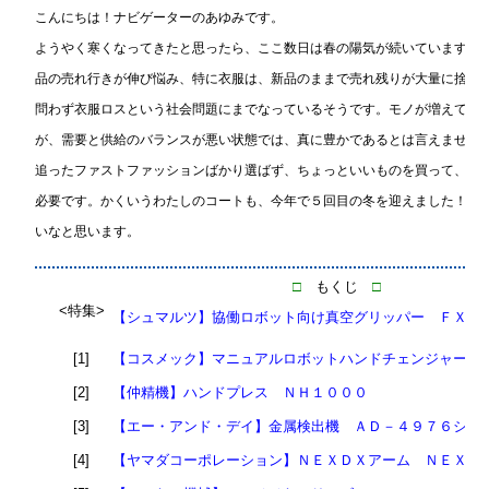
こんにちは！ナビゲーターのあゆみです。
ようやく寒くなってきたと思ったら、ここ数日は春の陽気が続いています。
品の売れ行きが伸び悩み、特に衣服は、新品のままで売れ残りが大量に捨て
問わず衣服ロスという社会問題にまでなっているそうです。モノが増えて豊
が、需要と供給のバランスが悪い状態では、真に豊かであるとは言えません
追ったファストファッションばかり選ばず、ちょっといいものを買って、１
必要です。かくいうわたしのコートも、今年で５回目の冬を迎えました！愛
いなと思います。
□
もくじ
□
<特集>
【シュマルツ】協働ロボット向け真空グリッパー ＦＸＣ
[1]
【コスメック】マニュアルロボットハンドチェンジャー 
[2]
【仲精機】ハンドプレス ＮＨ１０００
[3]
【エー・アンド・デイ】金属検出機 ＡＤ－４９７６シリ
[4]
【ヤマダコーポレーション】ＮＥＸＤＸアーム ＮＥＸＤ