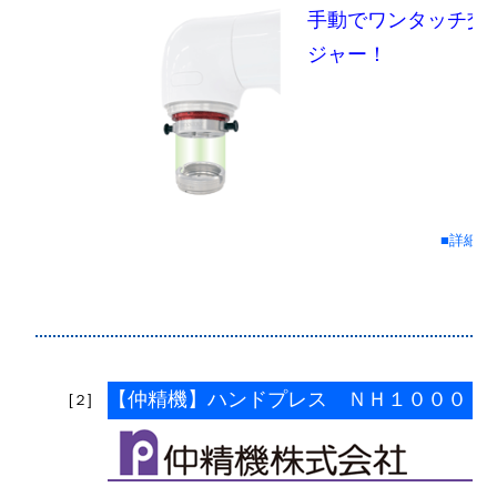
手動でワンタッチ交
ジャー！
■詳細情
【仲精機】ハンドプレス ＮＨ１０００
[２]