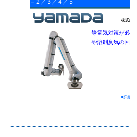
－２／３／４／５
静電気対策が必要
や溶剤臭気の回収
■詳細情