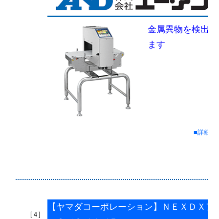
金属異物を検出！
ます
■詳細情
【ヤマダコーポレーション】ＮＥＸＤＸア
[４]