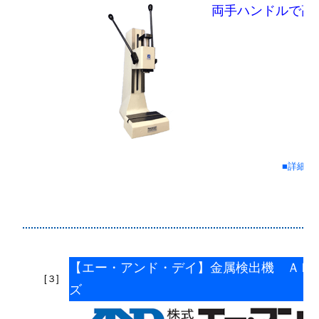
両手ハンドルで高
■詳細情
【エー・アンド・デイ】金属検出機 ＡＤ
[３]
ズ