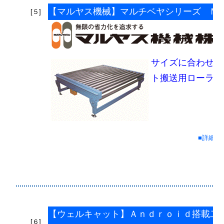
【マルヤス機械】マルチベヤシリーズ Ｍ
[５]
サイズに合わせて
ト搬送用ローラコ
■詳細情
【ウェルキャット】Ａｎｄｒｏｉｄ搭載二
[６]