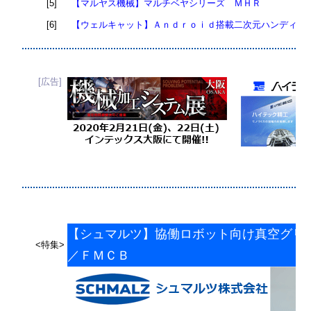
[5]
【マルヤス機械】マルチベヤシリーズ ＭＨＲ
[6]
【ウェルキャット】Ａｎｄｒｏｉｄ搭載二次元ハンディタ
[広告]
【シュマルツ】協働ロボット向け真空グリ
<特集>
／ＦＭＣＢ