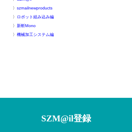
szmailnewproducts
ロボット組み込み編
新斬Mono
機械加工システム編
SZM@il登録