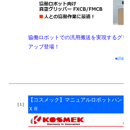
協働ロボットでの汎用搬送を実現するグリ
アップ登場！
■詳細情
【コスメック】マニュアルロボットハンド
[１]
ＸＲ