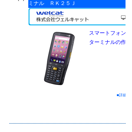
ミナル ＲＫ２５Ｊ
スマートフォンの
ターミナルの作業
■詳細情