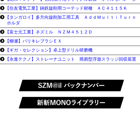
【住友電気工業】鋳鉄旋削用コーテッド材種 ＡＣ４１１５Ｋ
【タンガロイ】多方向旋削加工用工具 ＡｄｄＭｕｌｔｉＴｕｒｎ 
ホルダ
【富士元工業】ネズミル ＮＺＭ４５１２Ｄ
【柳瀬】バリキレブラシＥＸ
【ギガ・セレクション】卓上型ドリル研磨機
【永進テクノ】ストレーナユニット 簡易型浮遊スラッジ回収装置