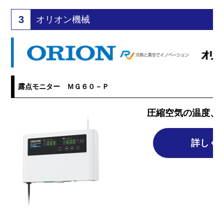
3
オリオン機械
露点モニター ＭＧ６０－Ｐ
圧縮空気の温度、
詳しく