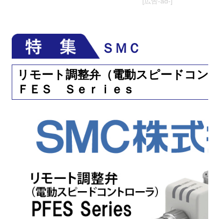
[広告-ad-]
ＳＭＣ
リモート調整弁（電動スピードコン
ＦＥＳ Ｓｅｒｉｅｓ