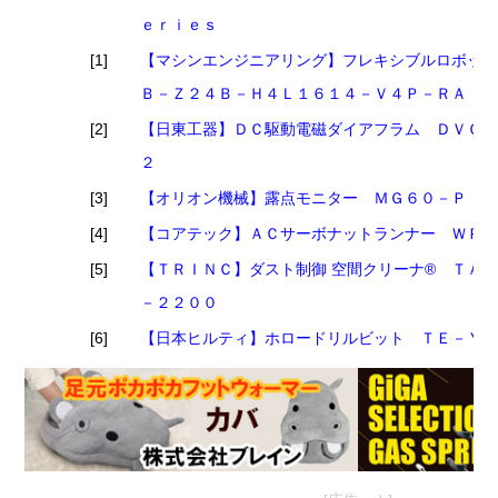
ｅｒｉｅｓ
[1]
【マシンエンジニアリング】フレキシブルロボッ
Ｂ－Ｚ２４Ｂ－Ｈ４Ｌ１６１４－Ｖ４Ｐ－ＲＡＩ
[2]
【日東工器】ＤＣ駆動電磁ダイアフラム ＤＶＣ
２
[3]
【オリオン機械】露点モニター ＭＧ６０－Ｐ
[4]
【コアテック】ＡＣサーボナットランナー ＷＰ
[5]
【ＴＲＩＮＣ】ダスト制御 空間クリーナ® ＴＡ
－２２００
[6]
【日本ヒルティ】ホロードリルビット ＴＥ－Ｙ