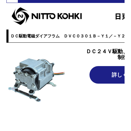
ＤＣ駆動電磁ダイアフラム ＤＶＣ０３０１Ｂ－Ｙ１／－Ｙ２
ＤＣ２４Ｖ駆動、
制御
詳しく