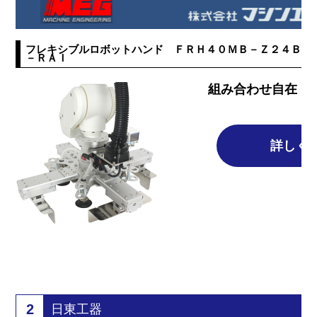
フレキシブルロボットハンド ＦＲＨ４０ＭＢ－Ｚ２４Ｂ－
－ＲＡＩ
組み合わせ自在！
ハ
詳しく
2
日東工器