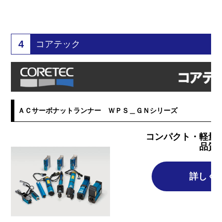
4
コアテック
ＡＣサーボナットランナー ＷＰＳ＿ＧＮシリーズ
コンパクト・軽量
品質
詳しく