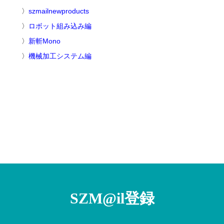
szmailnewproducts
ロボット組み込み編
新斬Mono
機械加工システム編
SZM@il登録