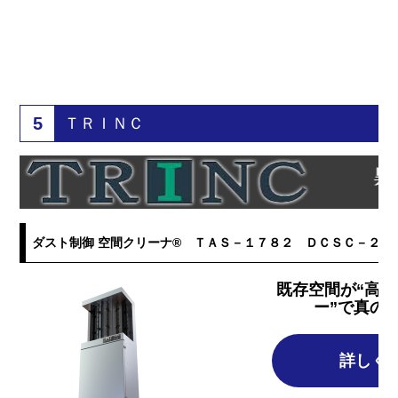
5
ＴＲＩＮＣ
ダスト制御 空間クリーナ® ＴＡＳ－１７８２ ＤＣＳＣ－２２
既存空間が“高清
ー”で真の
詳しく