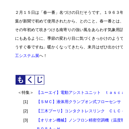
２月１５日は「春一番」名づけの日だそうです。１９６３年の
葉が新聞で初めて使用されたから、とのこと。春一番とは、立
その年初めて吹きつける南寄りの強い風をあらわす気象用語で
にもあるように、季節の変わり目に気づくきっかけのようです
うすぐ春ですね」暖かくなってきたら、来月はぜひ出かけてみ
工システム展
へ！
＜特集＞
【ユーエイ】電動アシストユニット ｔａｓｃａ
[1]
【ＳＭＣ】液体用クランプオン式フローセンサ 
[2]
【三木プーリ】コンタクトレスリンク ＣＬＣ－□
[3]
【オリオン機械】ノンフロン精密空調機（温度制
Ｐ０５Ａ－Ｈ