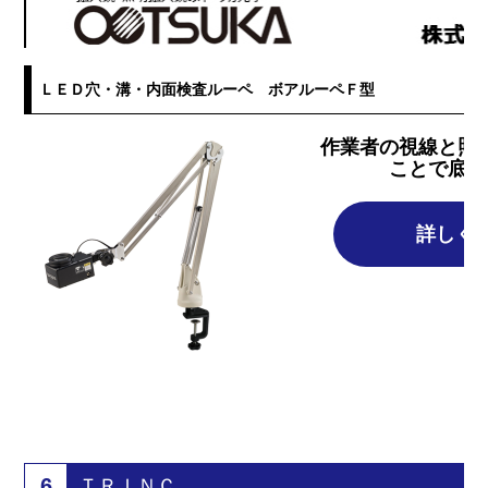
ＬＥＤ穴・溝・内面検査ルーペ ボアルーペＦ型
作業者の視線と照
ことで底部
詳しく
6
ＴＲＩＮＣ