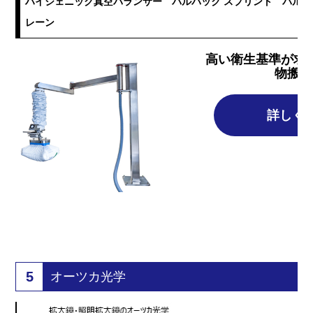
ハイジェニック真空バランサー パルバック スプリント パル
レーン
高い衛生基準が求
物搬送
詳しく
5
オーツカ光学