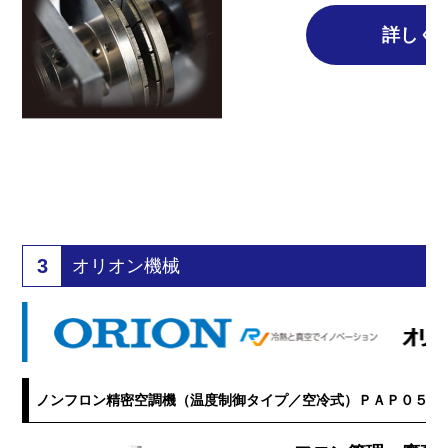
詳しく
3
オリオン機械
ノンフロン精密空調機（温度制御タイプ／空冷式）ＰＡＰ０５Ａ