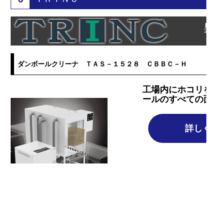
ダンボールクリーナ ＴＡＳ－１５２８ ＣＢＢＣ－Ｈ
工場内にホコリを
ールのすべての面
詳しく