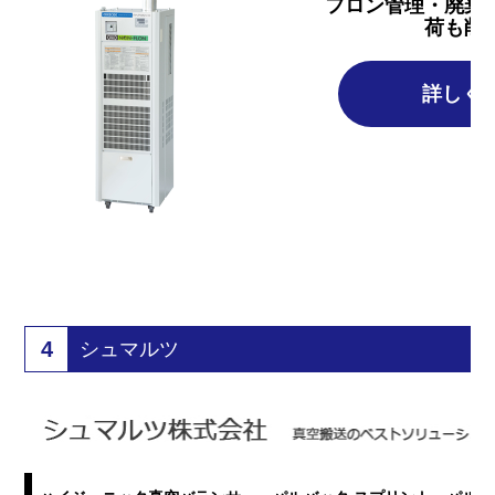
フロン管理・廃棄
荷も削
詳しく
4
シュマルツ