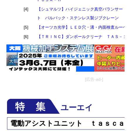
[4]
【シュマルツ】ハイジェニック真空バランサー パ
ト パルバック・ステンレス製ジブクレーン
[5]
【オーツカ光学】ＬＥＤ穴・溝・内面検査ルーペ
[6]
【ＴＲＩＮＣ】ダンボールクリーナ ＴＡＳ－１
[広告-ad-]
ユーエイ
電動アシストユニット ｔａｓｃａ