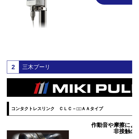
2
三木プーリ
コンタクトレスリンク ＣＬＣ－□□ＡＡタイプ
作動音や摩擦によ
非接触の