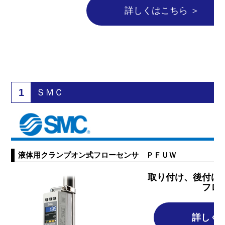
詳しくはこちら ＞
1
ＳＭＣ
液体用クランプオン式フローセンサ ＰＦＵＷ
取り付け、後付け
フロ
詳しく