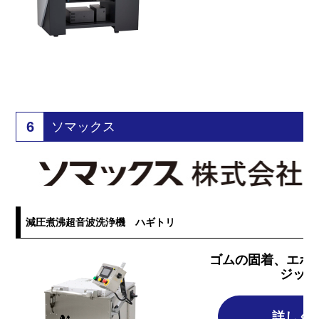
6
ソマックス
減圧煮沸超音波洗浄機 ハギトリ
ゴムの固着、エポ
ジット
詳しく