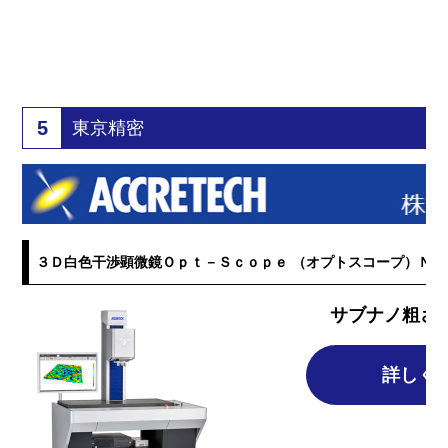
5
東京精密
３Ｄ白色干渉顕微鏡Ｏｐｔ－Ｓｃｏｐｅ （オプトスコープ）ＮＥ
サブナノ粗さ
詳しく