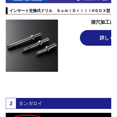
インサート交換式ドリル ＳｕｍｉＤｒｉｌｌ®ＧＤＸ型
深穴加工に
詳しく
2
タンガロイ