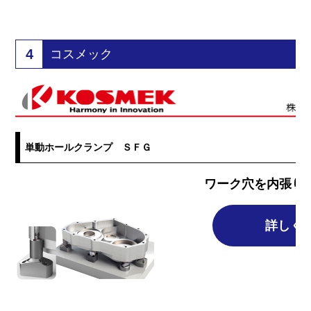
4
コスメック
単動ホールクランプ ＳＦＧ
ワーク穴を内張り
詳しく