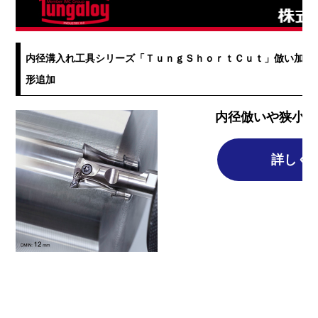
内径溝入れ工具シリーズ「ＴｕｎｇＳｈｏｒｔＣｕｔ」倣い加工
形追加
内径倣いや狭小部
詳しく