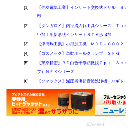
[1]
【住友電気工業】インサート交換式ドリル Ｓｕｍ
型
[2]
【タンガロイ】内径溝入れ工具シリーズ「Ｔｕｎ
い加工用新形状インサートＳＴＶ形追加
[3]
【津田駒工業】小型加工機 ＭＤＰ－０００２
[4]
【コスメック】単動ホールクランプ ＳＦＧ
[5]
【東京精密】３Ｄ白色干渉顕微鏡Ｏｐｔ－Ｓｃｏｐ
プ）ＮＥＸシリーズ
[6]
【ソマックス】減圧煮沸超音波洗浄機 ハギトリ
[広告-ad-]