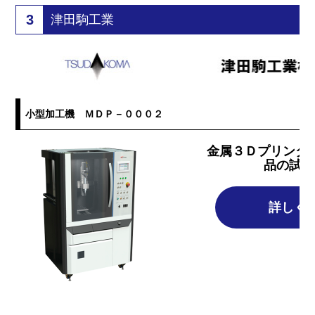
3
津田駒工業
小型加工機 ＭＤＰ－０００２
金属３Ｄプリンタ
品の試作
詳しく