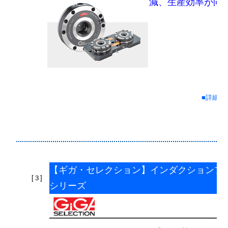
減、生産効率が向
■詳細情
【ギガ・セレクション】インダクションブ
[３]
シリーズ