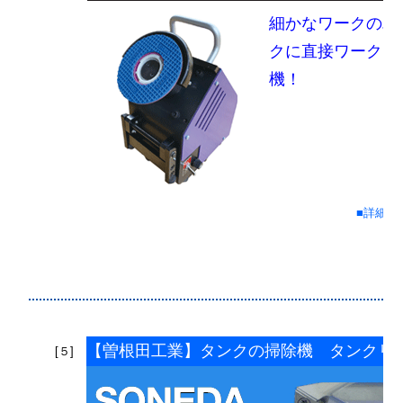
細かなワークのバ
クに直接ワークを
機！
■詳細情
【曽根田工業】タンクの掃除機 タンクリ
[５]