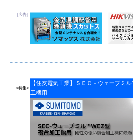
[広告]
【住友電気工業】ＳＥＣ－ウェーブミル™
<特集>
工機用