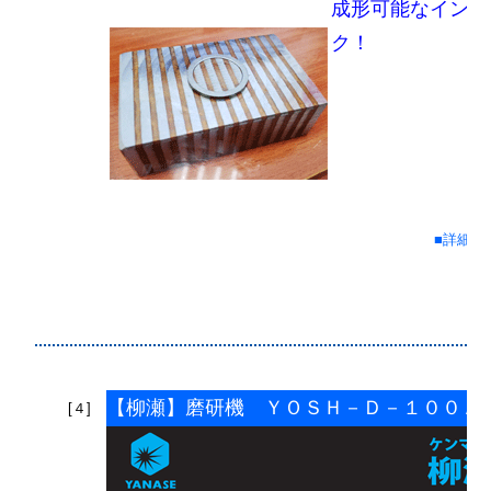
成形可能なインダ
ク！
■詳細情
【柳瀬】磨研機 ＹＯＳＨ－Ｄ－１００Ａ
[４]