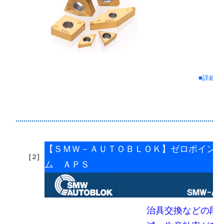
■詳細情
【ＳＭＷ－ＡＵＴＯＢＬＯＫ】ゼロポイン
[２]
ム ＡＰＳ
治具交換などの段