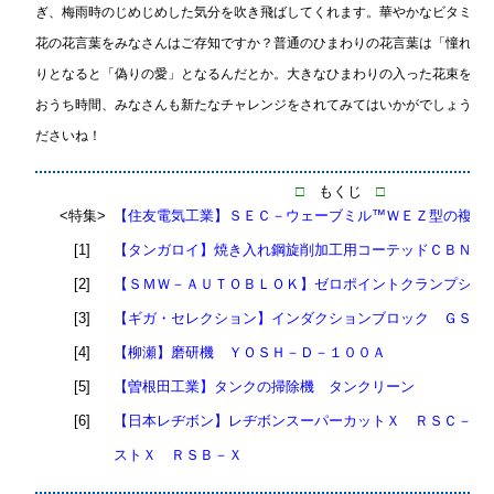
ぎ、梅雨時のじめじめした気分を吹き飛ばしてくれます。華やかなビタミン
花の花言葉をみなさんはご存知ですか？普通のひまわりの花言葉は「憧れ」だ
りとなると「偽りの愛」となるんだとか。大きなひまわりの入った花束をも
おうち時間、みなさんも新たなチャレンジをされてみてはいかがでしょうか
ださいね！
□
もくじ
□
<特集>
【住友電気工業】ＳＥＣ－ウェーブミル™ＷＥＺ型の複合
[1]
【タンガロイ】焼き入れ鋼旋削加工用コーテッドＣＢＮ材
[2]
【ＳＭＷ－ＡＵＴＯＢＬＯＫ】ゼロポイントクランプシス
[3]
【ギガ・セレクション】インダクションブロック ＧＳＨ
[4]
【柳瀬】磨研機 ＹＯＳＨ－Ｄ－１００Ａ
[5]
【曽根田工業】タンクの掃除機 タンクリーン
[6]
【日本レヂボン】レヂボンスーパーカットＸ ＲＳＣ－Ｘ
ストＸ ＲＳＢ－Ｘ