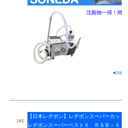
沈殿物一掃！簡単
■詳細情
【日本レヂボン】レヂボンスーパーカット
[６]
レヂボンスーパーベストＸ ＲＳＢ－Ｘ