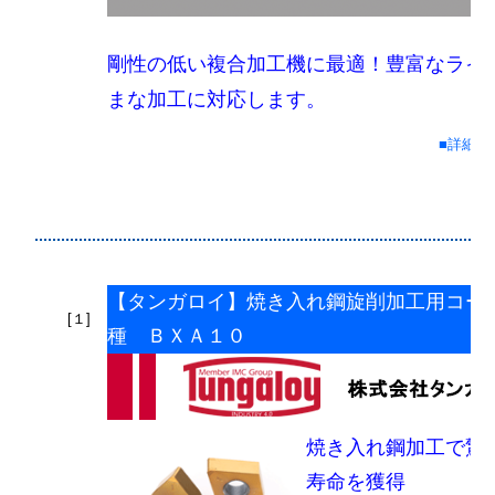
剛性の低い複合加工機に最適！豊富なライ
まな加工に対応します。
■詳細情
【タンガロイ】焼き入れ鋼旋削加工用コー
[１]
種 ＢＸＡ１０
焼き入れ鋼加工で驚
寿命を獲得