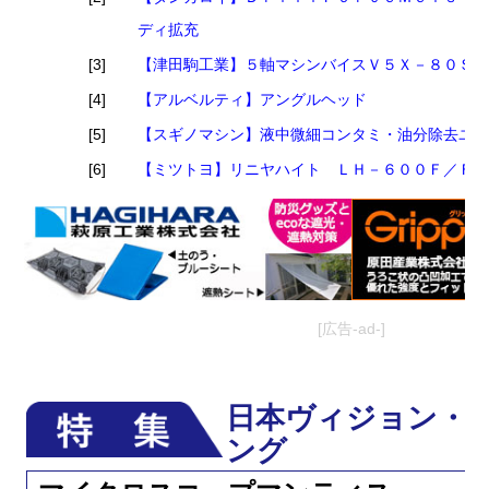
ディ拡充
[3]
【津田駒工業】５軸マシンバイスＶ５Ｘ－８０Ｓ
[4]
【アルベルティ】アングルヘッド
[5]
【スギノマシン】液中微細コンタミ・油分除去ユ
[6]
【ミツトヨ】リニヤハイト ＬＨ－６００Ｆ／Ｆ
[広告-ad-]
日本ヴィジョン・
ング