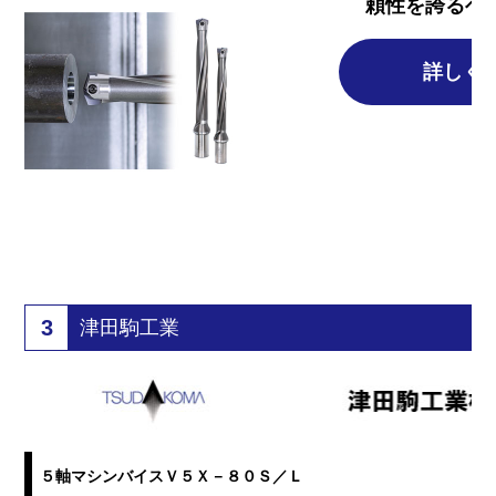
頼性を誇るヘ
詳しく
3
津田駒工業
５軸マシンバイスＶ５Ｘ－８０Ｓ／Ｌ