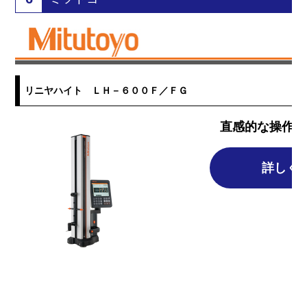
リニヤハイト ＬＨ－６００Ｆ／ＦＧ
直感的な操作と
詳しく