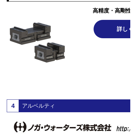
高精度・高剛性の
詳しく
4
アルベルティ