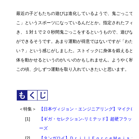
最近の子どもたちの遊びは進化しているようで、鬼ごっこでも
こ」というスポーツになっているんだとか。指定されたフィー
き、１対１で２０秒間鬼ごっこをするというもので、遊びなが
ができるそうです。あまり運動が得意ではないですが「わたし
い？」という感じがしました。ストイックに身体を鍛えるとい
体を動かせるというのがいいのかもしれません。ようやく秋の
この頃、少しずつ運動を取り入れていきたいと思います。
＜特集＞
【日本ヴィジョン・エンジニアリング】マイクロ
[1]
【ギガ・セレクション-リミテッド】超硬フラット
ーズ
[2]
【タンガロイ】ＤｒｉｌｌＦｏｒｃｅＭｅｉｓｔ