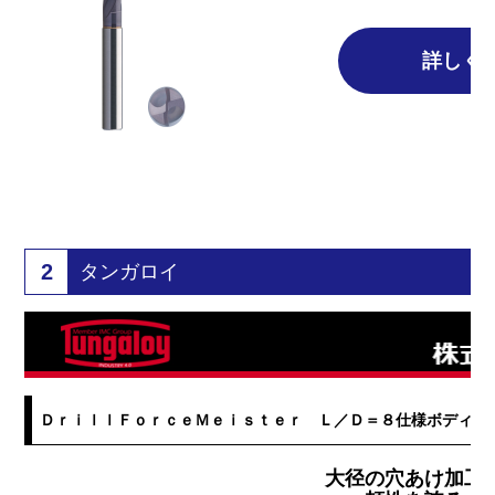
詳しく
2
タンガロイ
ＤｒｉｌｌＦｏｒｃｅＭｅｉｓｔｅｒ Ｌ／Ｄ＝８仕様ボディ拡
大径の穴あけ加工