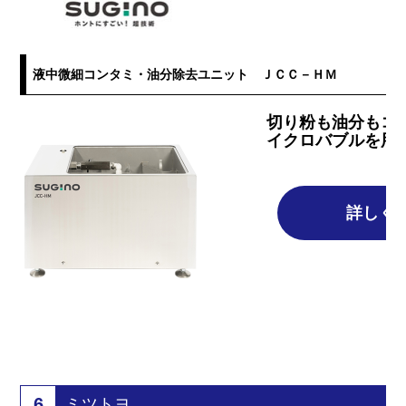
液中微細コンタミ・油分除去ユニット ＪＣＣ－ＨＭ
切り粉も油分もコ
イクロバブルを用
詳しく
6
ミツトヨ