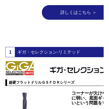
詳しくはこちら ＞
1
ギガ・セレクション-リミテッド
超硬フラットドリルＧＳＦＤＲシリーズ
コーナーが欠けや
に弱い、底面ギャ
いという問題をす
ド