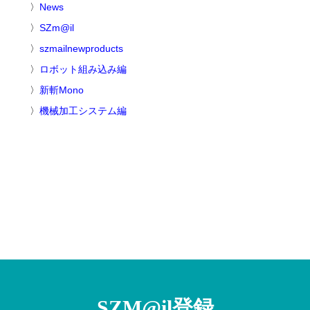
News
SZm@il
szmailnewproducts
ロボット組み込み編
新斬Mono
機械加工システム編
SZM@il登録