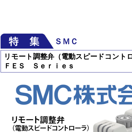
ＳＭＣ
リモート調整弁（電動スピードコント
ＦＥＳ Ｓｅｒｉｅｓ