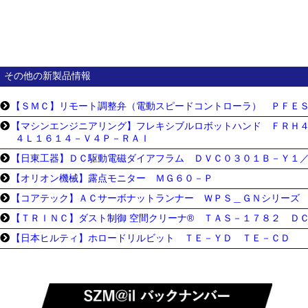
その他の新製品情報
【ＳＭＣ】リモート調整弁（電動スピードコントローラ） ＰＦＥ
【マシンエンジニアリング】フレキシブルロボットハンド ＦＲＨ
４Ｌ１６１４－Ｖ４Ｐ－ＲＡＩ
【日東工器】ＤＣ駆動電磁ダイアフラム ＤＶＣ０３０１Ｂ－Ｙ１
【オリオン機械】露点モニター ＭＧ６０－Ｐ
【コアテック】ＡＣサーボナットランナー ＷＰＳ＿ＧＮシリーズ
【ＴＲＩＮＣ】ダスト制御 空間クリーナ® ＴＡＳ－１７８２ Ｄ
【日本ヒルティ】ホロードリルビット ＴＥ－ＹＤ ＴＥ－ＣＤ