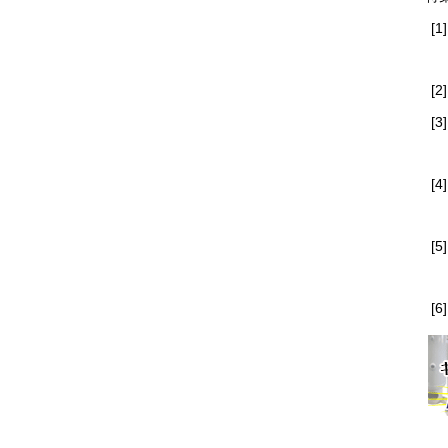
[1]
[2]
[3]
[4]
[5]
[6]