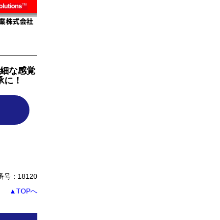
細な感覚
承に！
号：18120
▲TOPへ