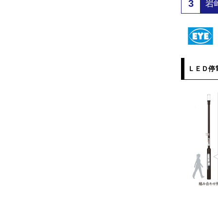
3
岩
ＬＥＤ停