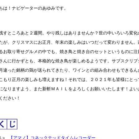
ちは！ナビゲーターのあゆみです。
残すところあと２週間。やり残しはありませんか？世の中いろいろ変化
たが、クリスマスにお正月、年末の楽しみはいつだって変わりません。
るお取り寄せグルメの中でも、焼き鳥と焼き台のセットというものに注
さんに行かずとも、本格的な焼き鳥が楽しめるようです。サブスクリプ
月違った銘柄の鶏が送られてきたり、ワインとの組み合わせもできるん
こもり正月の楽しみも増えますね！それでは、２０２１年も皆様にとっ
になりますよう、また新斬ＭＡＩＬをよろしくお願いいたします！よい
ください！
集＞
【アマノ】コネックテッドタイムレコーダー