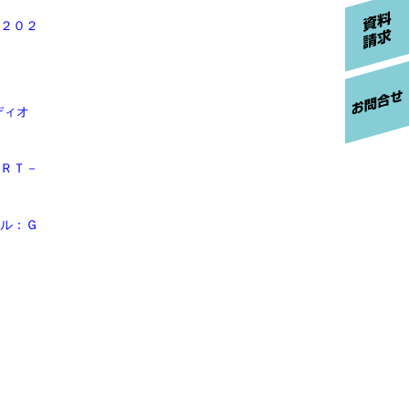
２０２
ディオ
ＲＴ－
ル：Ｇ