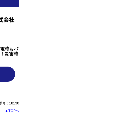
電時もバ
！災害時
号：18130
▲TOPへ