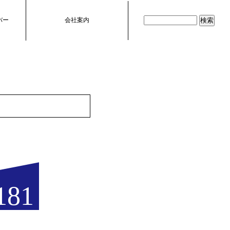
バー
会社案内
181