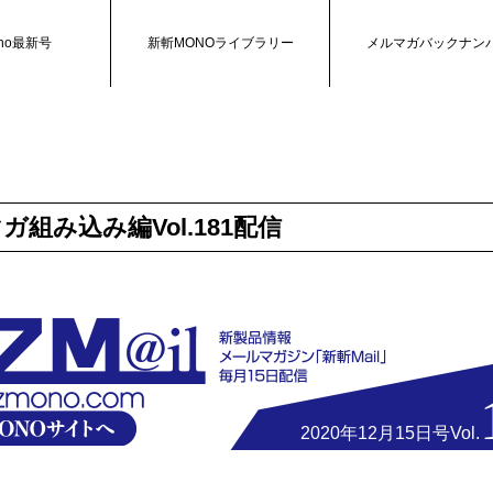
no最新号
新斬MONOライブラリー
メルマガバックナン
マガ組み込み編Vol.181配信
2020年12月15日号Vol.