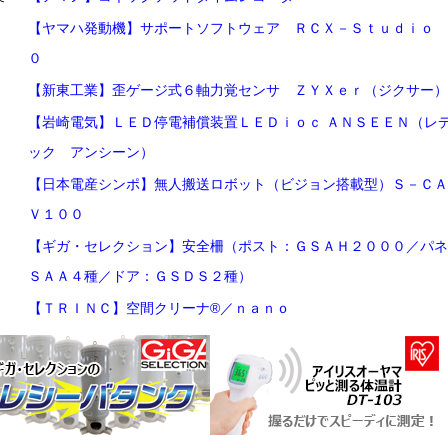
【ヤマハ発動機】サポートソフトウェア ＲＣＸ－Ｓｔｕｄｉｏ 
０
【新東工業】歪ゲージ式６軸力覚センサ ＺＹＸｅｒ（ジクサー）
【岩崎電気】ＬＥＤ停電補償装置ＬＥＤｉｏｃ ＡＮＳＥＥＮ（レ
ック アンシーン）
【日本電産シンポ】無人搬送ロボット（ビジョン搭載型）Ｓ－ＣＡ
Ｖ１００
【ギガ・セレクション】安全柵（ポスト：ＧＳＡＨ２０００／パネ
ＳＡＡ４種／ドア：ＧＳＤＳ２種）
【ＴＲＩＮＣ】空間クリーナ®／ｎａｎｏ