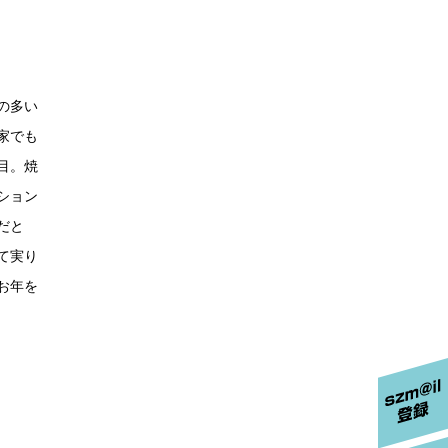
の多い
家でも
目。焼
ション
だと
て実り
お年を