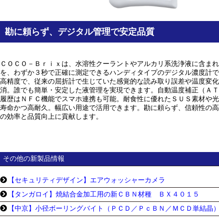
勘に頼らず、デジタル管理で安定品質
ＣＯＣＯ－Ｂｒｉｘは、水溶性クーラントやアルカリ系洗浄液に含まれ
を、わずか３秒で正確に測定できるハンディタイプのデジタル濃度計で
高精度で、従来の屈折計で生じていた感覚的な読み取り誤差や温度変化
消。誰でも簡単・安定した液管理を実現できます。自動温度補正（ＡＴ
履歴はＮＦＣ機能でスマホ連携も可能。耐食性に優れたＳＵＳ素材や光
寿命かつ高耐久。幅広い用途で活用できます。勘に頼らず、信頼性の高
の効率と品質向上に貢献します。
その他の新製品情報
【セキュリティデザイン】エアウォッシャーカメラ
【タンガロイ】焼結合金加工用の新ＣＢＮ材種 ＢＸ４０１５
【中京】小径ボーリングバイト（ＰＣＤ／ＰｃＢＮ／ＭＣＤ単結晶