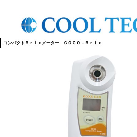
コンパクトＢｒｉｘメーター ＣＯＣＯ－Ｂｒｉｘ