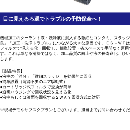
目に見えるろ過でトラブルの予防保全へ！
機械加工のクーラント液・洗浄液に混入する微細なコンタミ、スラッジ
良」「加工・洗浄トラブル」につながる大きな原因です。ＥＳ－ＷＦは
フィルタで“見える化・回収”し、簡単設置・省スペースで手間なく運
す。これは単なる清掃ではなく、加工品質の向上や液の長寿命化、ひい
します。
【製品特長】
●液中の「油分」「微細スラッジ」を効果的に回収
●簡単設置（電源不要のエア駆動式）
●カートリッジ式フィルタで交換が簡単
●透明ハウジングで回収状況を見える化
●液中もしくは液面を回収する２ＷＡＹ回収方式に対応
※現場デモやサブスクプランもございます。担当までお問い合わせくだ