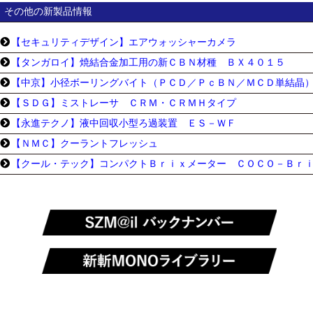
その他の新製品情報
【セキュリティデザイン】エアウォッシャーカメラ
【タンガロイ】焼結合金加工用の新ＣＢＮ材種 ＢＸ４０１５
【中京】小径ボーリングバイト（ＰＣＤ／ＰｃＢＮ／ＭＣＤ単結晶
【ＳＤＧ】ミストレーサ ＣＲＭ・ＣＲＭＨタイプ
【永進テクノ】液中回収小型ろ過装置 ＥＳ－ＷＦ
【ＮＭＣ】クーラントフレッシュ
【クール・テック】コンパクトＢｒｉｘメーター ＣＯＣＯ－Ｂｒ