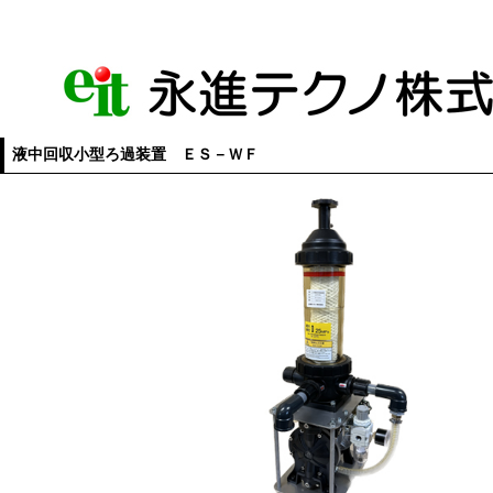
液中回収小型ろ過装置 ＥＳ－ＷＦ