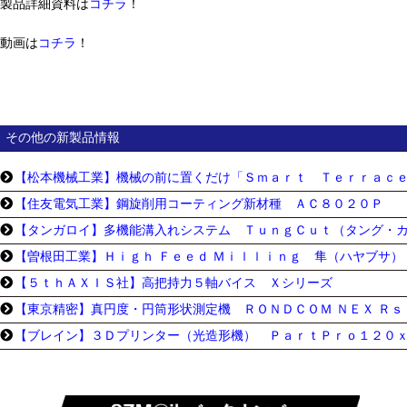
製品詳細資料は
コチラ
！
動画は
コチラ
！
その他の新製品情報
【松本機械工業】機械の前に置くだけ「Ｓｍａｒｔ Ｔｅｒｒａｃ
【住友電気工業】鋼旋削用コーティング新材種 ＡＣ８０２０Ｐ
【タンガロイ】多機能溝入れシステム ＴｕｎｇＣｕｔ（タング・
【曽根田工業】Ｈｉｇｈ Ｆｅｅｄ Ｍｉｌｌｉｎｇ 隼（ハヤブサ）
【５ｔｈＡＸＩＳ社】高把持力５軸バイス Ｘシリーズ
【東京精密】真円度・円筒形状測定機 ＲＯＮＤＣＯＭ ＮＥＸ Ｒｓ
【ブレイン】３Ｄプリンター（光造形機） ＰａｒｔＰｒｏ１２０