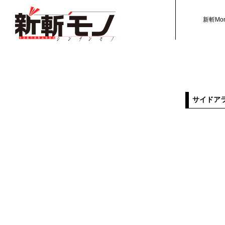
新斬Mo
サイドア