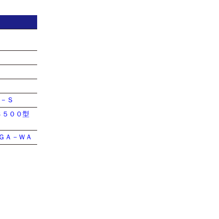
Ｔ－Ｓ
Ｂ５００型
ＧＡ－ＷＡ