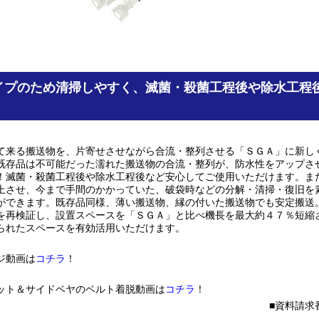
イプのため清掃しやすく、滅菌・殺菌工程後や除水工程
て来る搬送物を、片寄せさせながら合流・整列させる「ＳＧＡ」に新し
既存品は不可能だった濡れた搬送物の合流・整列が、防水性をアップさ
！滅菌・殺菌工程後や除水工程後など安心してご使用いただけます。ま
上させ、今まで手間のかかっていた、破袋時などの分解・清掃・復旧を
ができます。既存品同様、薄い搬送物、縁の付いた搬送物でも安定搬送
を再検証し、設置スペースを「ＳＧＡ」と比べ機長を最大約４７％短縮
られたスペースを有効活用いただけます。
ジ動画は
コチラ
！
ット＆サイドベヤのベルト着脱動画は
コチラ
！
資料請求番