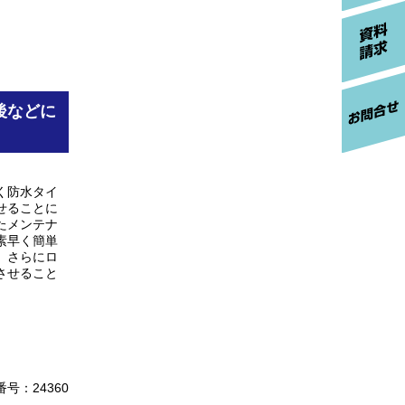
後などに
く防水タイ
せることに
たメンテナ
素早く簡単
。さらにロ
させること
号：24360