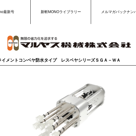
no最新号
新斬MONOライブラリー
メルマガバックナン
ライメントコンベヤ防水タイプ レスベヤシリーズＳＧＡ－ＷＡ