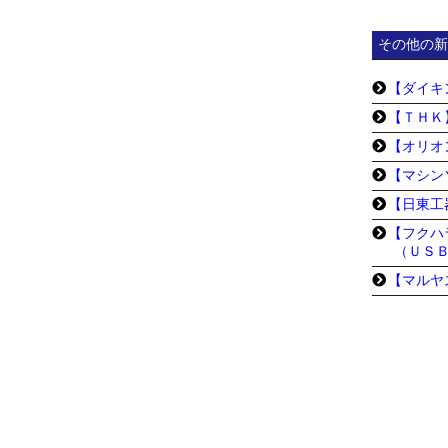
その他の新
【ダイキ
【ＴＨＫ
【オリオ
【マシン
【日東工
【フクハ
（ＵＳ
【マルヤ