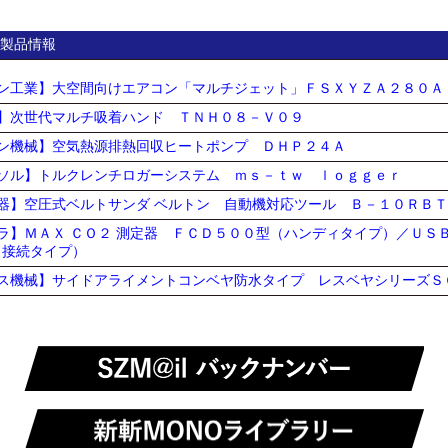
製品情報
ン工業】大空間向けエアコン「マルチジェット」ＦＳＸＹＺＡ２８０Ａ
】次世代マルチ吸着ハンド ＴＮＨ０８－Ｖ０９
ン機械】空気熱源排熱回収ヒートポンプ ＤＨＰ２４Ａ
ソル】トルクレンチロガーシステム ｍｓ－ｔｗ ｌｏｇｇｅｒ
器】空圧式ベルトサンダ ベルトン 自動機対応ツール Ｂ－１０ＲＢ
ラ】ＭＡＸ ＣＯ２ 測定器 ＦＣＤ５００型（ハンディタイプ）／ＵＳ
Ｂ接続タイプ）
ス機械】サイドアライメントコンベヤ防水タイプ レスベヤシリーズＳ