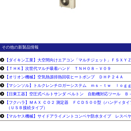
その他の新製品情報
【ダイキン工業】大空間向けエアコン「マルチジェット」ＦＳＸＹ
【ＴＨＫ】次世代マルチ吸着ハンド ＴＮＨ０８－Ｖ０９
【オリオン機械】空気熱源排熱回収ヒートポンプ ＤＨＰ２４Ａ
【マシンソル】トルクレンチロガーシステム ｍｓ－ｔｗ ｌｏｇ
【日東工器】空圧式ベルトサンダ ベルトン 自動機対応ツール Ｂ
【フクハラ】ＭＡＸ ＣＯ２ 測定器 ＦＣＤ５００型（ハンディタ
（ＵＳＢ接続タイプ）
【マルヤス機械】サイドアライメントコンベヤ防水タイプ レスベ