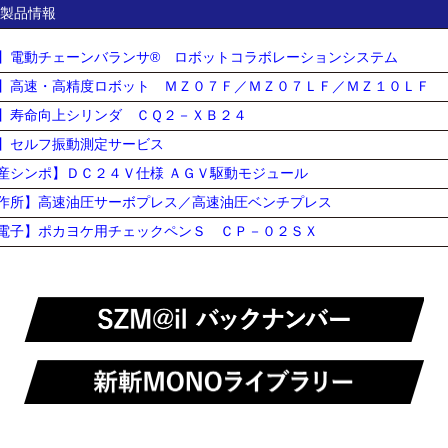
製品情報
】電動チェーンバランサ® ロボットコラボレーションシステム
】高速・高精度ロボット ＭＺ０７Ｆ／ＭＺ０７ＬＦ／ＭＺ１０ＬＦ
】寿命向上シリンダ ＣＱ２－ＸＢ２４
】セルフ振動測定サービス
産シンポ】ＤＣ２４Ｖ仕様 ＡＧＶ駆動モジュール
作所】高速油圧サーボプレス／高速油圧ベンチプレス
電子】ポカヨケ用チェックペンＳ ＣＰ－０２ＳＸ