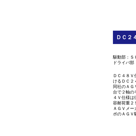
ＤＣ２
駆動部：Ｓ
ドライバ部
ＤＣ４８Ｖ
けるＤＣ２
同社のＡＧ
台で２軸の
４Ｖ仕様は
容耐荷重２
ＡＧＶメー
ポのＡＧＶ