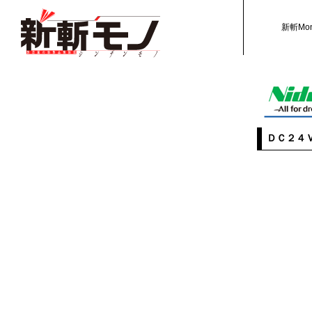
新斬Mo
ＤＣ２４