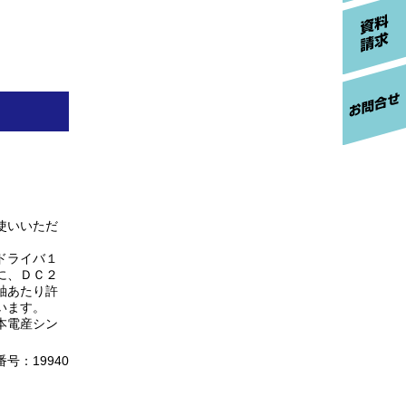
使いいただ
ドライバ１
に、ＤＣ２
軸あたり許
います。
本電産シン
号：19940