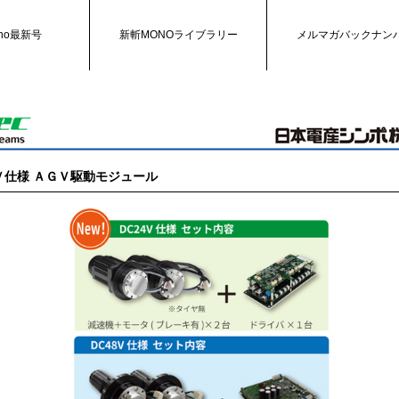
no最新号
新斬MONOライブラリー
メルマガバックナン
Ｖ仕様 ＡＧＶ駆動モジュール