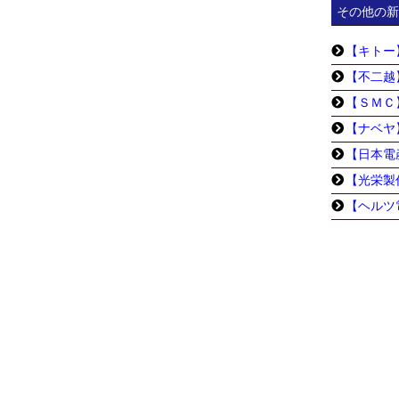
その他の新
【キトー
【不二越
【ＳＭＣ
【ナベヤ
【日本電
【光栄製
【ヘルツ