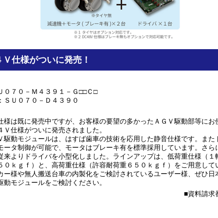
４Ｖ仕様がついに発売！
Ｕ０７０－Ｍ４３９１－Ｇ□□Ｃ□
：ＳＵ０７０－Ｄ４３９０
仕様は既に発売中ですが、お客様の要望の多かったＡＧＶ駆動部等にお
４Ｖ仕様がついに発売されました。
Ｖ駆動モジュールは、はすば歯車の技術を応用した静音仕様です。また
モータ制御が可能で、モータはブレーキ有を標準採用しています。さら
従来よりドライバを小型化しました。ラインアップは、低荷重仕様（１
５０ｋｇｆ）と、高荷重仕様（許容耐荷重６５０ｋｇｆ）をご用意して
カー様や無人搬送台車の内製化をご検討されているユーザー様、ぜひ日
駆動モジュールをご検討ください。
資料請求番