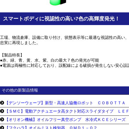
スマートボディに視認性の高い7色の高輝度発光！
工場、物流倉庫、設備に取り付け、状態表示等に最適な視認性の高い、
忠実に再現しました。
【製品特長】
●赤、緑、青、黄、水、紫、白の最大７色の発光が可能
●電源は両極性に対応しており、誤配線による破損が発生しない安心設
その他の新製品情報
【デンソーウェーブ】新型・高速人協働ロボット ＣＯＢＯＴＴＡ
【ＳＭＣ】電動アクチュエータ高タクト対応スライダタイプ ＬＥＦ
【オリオン機械】オイルフリー真空ポンプ 水冷式ＫＣＥシリーズ
【フクハラ】オイルミスト検知器 ＯＭＤ１－０２