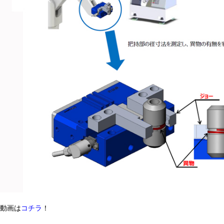
動画は
コチラ
！