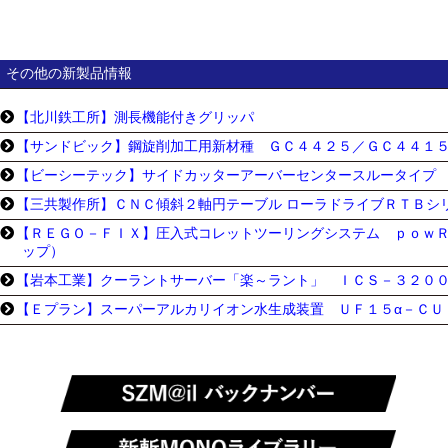
その他の新製品情報
【北川鉄工所】測長機能付きグリッパ
【サンドビック】鋼旋削加工用新材種 ＧＣ４４２５／ＧＣ４４１
【ビーシーテック】サイドカッターアーバーセンタースルータイプ
【三共製作所】ＣＮＣ傾斜２軸円テーブル ローラドライブＲＴＢシ
【ＲＥＧＯ－ＦＩＸ】圧入式コレットツーリングシステム ｐｏｗＲ
ップ）
【岩本工業】クーラントサーバー「楽～ラント」 ＩＣＳ－３２０
【Ｅプラン】スーパーアルカリイオン水生成装置 ＵＦ１５α－ＣＵ