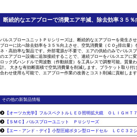
断続的なエアブローで消費エア半減、除去効率３５％
パルスブローユニットＰＵシリーズは、断続的なエアブローを発生させ
ブローに比べ除去効率を３５％向上させ、空気消費量（ＣＯ
排出量）
2
ネ・高効率な製品です。外部電源が不要で、エアの供給のみでパルスブ
のエアブロー設備に追加接続することで、連続ブローをパルスエアに変
ロック式ハンドルで周波数（作動頻度）を工具レスで調整可能。質量わ
計。 大きな有効断面積で空気消費量を削減します。ブラケット取り付
合わせ使用も可能で、エアブロー作業の改善とコスト削減に貢献します
その他の新製品情報
【オーツカ光学】フルスペクトルＬＥＤ照明拡大鏡 ＯＬＩＧＨＴ
【ＳＭＣ】パルスブローユニット ＰＵシリーズ
【エー・アンド・デイ】小型圧縮ボタン型ロードセル ＬＣＣ３２