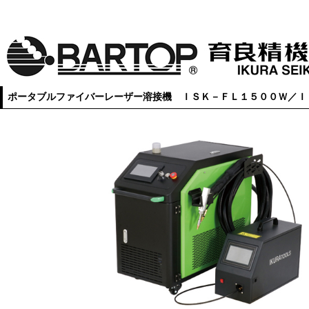
ポータブルファイバーレーザー溶接機 ＩＳＫ－ＦＬ１５００Ｗ／Ｉ