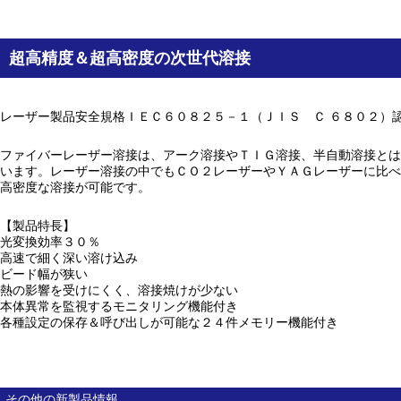
超高精度＆超高密度の次世代溶接
レーザー製品安全規格ＩＥＣ６０８２５－１（ＪＩＳ Ｃ ６８０２）
ファイバーレーザー溶接は、アーク溶接やＴＩＧ溶接、半自動溶接とは
います。レーザー溶接の中でもＣＯ２レーザーやＹＡＧレーザーに比べ
高密度な溶接が可能です。
【製品特長】
光変換効率３０％
高速で細く深い溶け込み
ビード幅が狭い
熱の影響を受けにくく、溶接焼けが少ない
本体異常を監視するモニタリング機能付き
各種設定の保存＆呼び出しが可能な２４件メモリー機能付き
その他の新製品情報