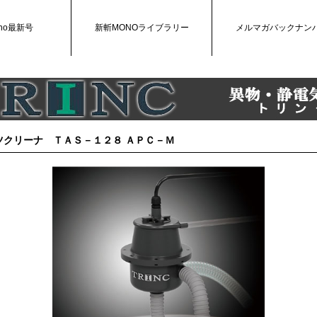
no最新号
新斬MONOライブラリー
メルマガバックナン
ツクリーナ ＴＡＳ－１２８ ＡＰＣ－Ｍ