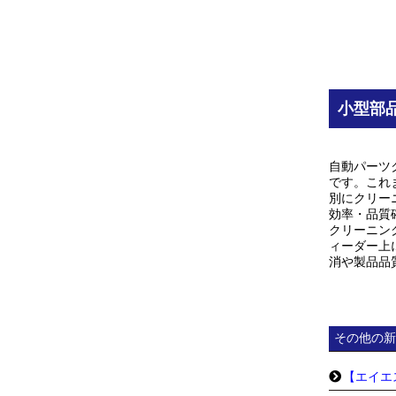
小型部
自動パーツ
です。これ
別にクリー
効率・品質
クリーニン
ィーダー上
消や製品品
その他の新
【エイエ