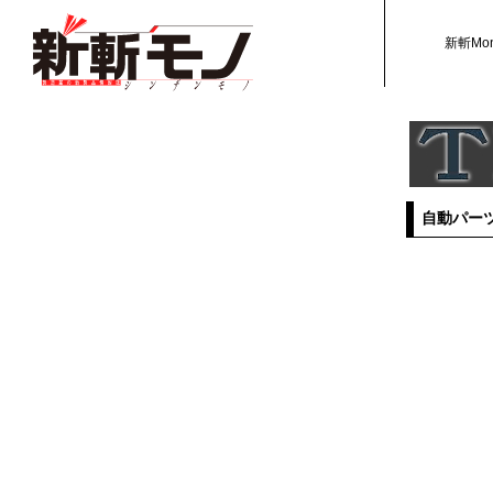
新斬Mo
自動パー