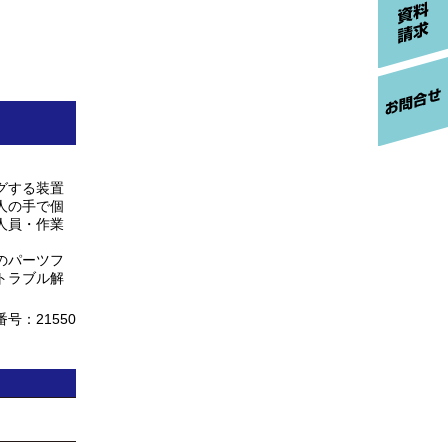
グする装置
人の手で個
人員・作業
のパーツフ
トラブル解
号：21550