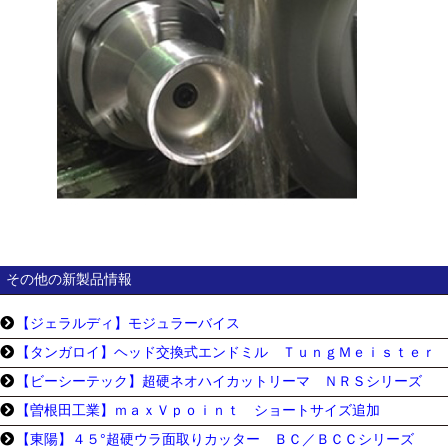
その他の新製品情報
【ジェラルディ】モジュラーバイス
【タンガロイ】ヘッド交換式エンドミル ＴｕｎｇＭｅｉｓｔｅｒ
【ビーシーテック】超硬ネオハイカットリーマ ＮＲＳシリーズ
【曽根田工業】ｍａｘＶｐｏｉｎｔ ショートサイズ追加
【東陽】４５°超硬ウラ面取りカッター ＢＣ／ＢＣＣシリーズ