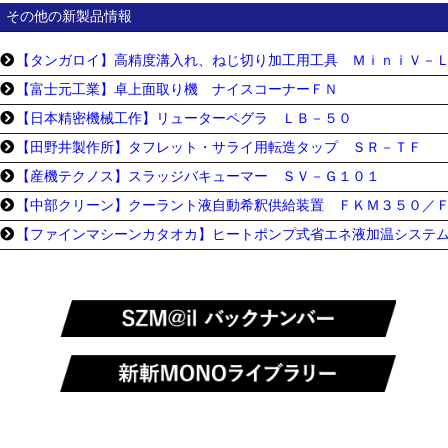
その他の新製品情報
【タンガロイ】高精度溝入れ、ねじ切り加工用工具 ＭｉｎｉＶ－
【富士元工業】卓上面取り機 ナイスコーナーＦＮ
【日本精密機械工作】リューターペグラ ＬＢ－５０
【田野井製作所】タフレット・サライ用転造タップ ＳＲ－ＴＦ
【産機テクノス】スラッジバキューマー ＳＶ－Ｇ１０１
【中部クリーン】クーラント液自動希釈供給装置 ＦＫＭ３５０／
【ファインマシーンカタオカ】ヒートポンプ式省エネ液加温システム