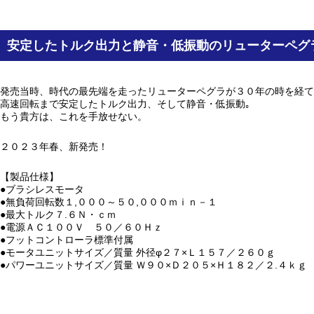
安定したトルク出力と静音・低振動のリューターペグ
発売当時、時代の最先端を走ったリューターペグラが３０年の時を経て
高速回転まで安定したトルク出力、そして静音・低振動｡
もう貴方は、これを手放せない。
２０２３年春、新発売！
【製品仕様】
●ブラシレスモータ
●無負荷回転数１,０００～５０,０００ｍｉｎ－１
●最大トルク７.６Ｎ・ｃｍ
●電源ＡＣ１００Ｖ ５０／６０Ｈｚ
●フットコントローラ標準付属
●モータユニットサイズ／質量 外径φ２７×Ｌ１５７／２６０ｇ
●パワーユニットサイズ／質量 Ｗ９０×Ｄ２０５×Ｈ１８２／２.４ｋｇ