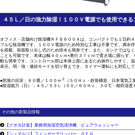
４５Ｌ／日の強力除湿！１００Ｖ電源でも使用できる
オフィス・店舗向け除湿機ＲＦＢ６００Ａは、コンパクトでも１日約４
フルな除湿機です。１００Ｖ電源のため特別な工事は不要です。満水停
を搭載、前面取り出し式のため排水も簡単です。また、タンクではなく
ことも可能です。本体は幅４０ｃｍ×奥行３７ｃｍで置き場に困らず、
動も簡単です。コントロール部は本体上面にあるため操作しやすく、温
表示。弱・強・連続モードを切り替えでき、タイマー運転にも対応して
２
●部屋の目安：６０畳／１００ｍ
（５０Ｈｚ・鉄骨構造、日本電気工
●除湿能力（日）：４５／５３Ｌ（５０／６０Ｈｚ、３０℃・相対湿度
その他の新製品情報
【クボタ計装】業務用加湿空気清浄機 ピュアウォッシャー
【シュマルツ】フィンガーグリッパー ＯＦＧ