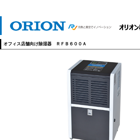
オフィス店舗向け除湿器 ＲＦＢ６００Ａ