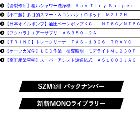
【管製作所】狙いシャワー洗浄機 Ｋａｎ Ｔｉｎｙ Ｓｎｉｐｅｒ
【不二越】多目的スマート＆コンパクトロボット ＭＺ１２Ｈ
【日本オイルポンプ】油圧ベーンポンプＫＣＬ ＮＴ６Ｃ／ＮＴ６
【フクハラ】エアーサプリ ＡＳ３５０－２Ａ
【ＴＲＩＮＣ】トレークリーナ ＴＡＳ－１３２６ ＴＲＡＹＣ
【オーツカ光学】ＬＥＤ作業・検査照明 モデライトＭＬ２３０Ｆ
【京町産業車輌】スーパーアシスト逆連結式 ＡＳ１０００ＪＡＧ